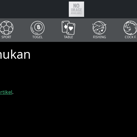
SPORT
TOGEL
TABLE
FISHING
COCK F.
emukan
rtikel
.